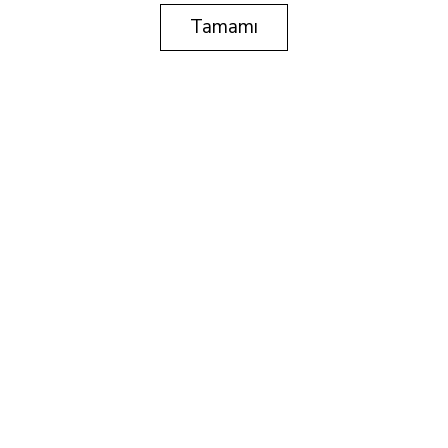
Tamamı
Tekillik
35 x 50
Tuval üzerine karışık teknik