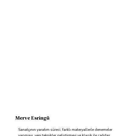
Merve Esringü
Sanatçının yaratım süreci, farklı materyallerle denemeler
yapmayı, yeni teknikler geliştirmeyi ve klasik ile çağdaş