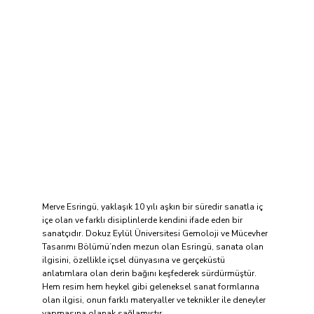
Merve Esringü, yaklaşık 10 yılı aşkın bir süredir sanatla iç
içe olan ve farklı disiplinlerde kendini ifade eden bir
sanatçıdır. Dokuz Eylül Üniversitesi Gemoloji ve Mücevher
Tasarımı Bölümü’nden mezun olan Esringü, sanata olan
ilgisini, özellikle içsel dünyasına ve gerçeküstü
anlatımlara olan derin bağını keşfederek sürdürmüştür.
Hem resim hem heykel gibi geleneksel sanat formlarına
olan ilgisi, onun farklı materyaller ve teknikler ile deneyler
yapmasına olanak sağlamıştır.