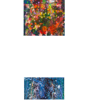
Rastlantı
35x50
Tuval üzerine akrilik